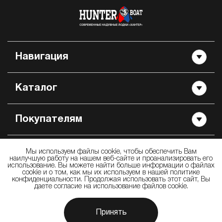
Навигация
Каталог
Покупателям
Контакты
Мы используем файлы cookie, чтобы обеспечить Вам
наилучшую работу на нашем веб-сайте и проанализировать его
использование. Вы можете найти больше информации о файлах
cookie и о том, как мы их используем в нашей политике
конфиденциальности. Продолжая использовать этот сайт, Вы
даете согласие на использование файлов cookie.
© 2009 —
2026
ООО «Производственно Торговая Компания Хантер» —
производство и продажа надувных лодок «Хантер»
Принять
Дизайн и разработка сайта: