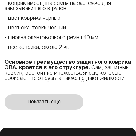
- коврик имеет два ремня на застежке для
завязывания его в рулон
- цвет коврика черный
- цвет окантовки черный
- ширина окантовочного ремня 40 мм.
- вес коврика, около 2 кг.
Основное преимущество защитного коврика
ЭВА, кроется в его структуре.
Сам, защитный
коврик, состоит из множества ячеек, которые
собирают всю грязь, а также не дают жидкости
растекаться под борта лодки. Вся жидкость
равномерно распределяется по ячейкам и легко
убирается путем переворачивания коврика и
похлопывания его рукой по обратной стороне.
Показать ещё
После рыбалки. достаточно вынуть коврик из
лодки и сполоснуть его в воде. Обратная сторона
защитного коврика гладкая.