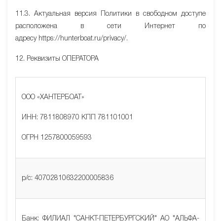
11.3. Актуальная версия Политики в свободном доступе
расположена в сети Интернет по
адресу httpsː//hunterboat.ru/privacy/.
12. Реквизиты ОПЕРАТОРА
ООО «ХАНТЕРБОАТ»
ИНН: 7811808970 КПП 781101001
ОГРН 1257800059593
р/с: 40702810632200005836
Банк: ФИЛИАЛ "САНКТ-ПЕТЕРБУРГСКИЙ" АО "АЛЬФА-