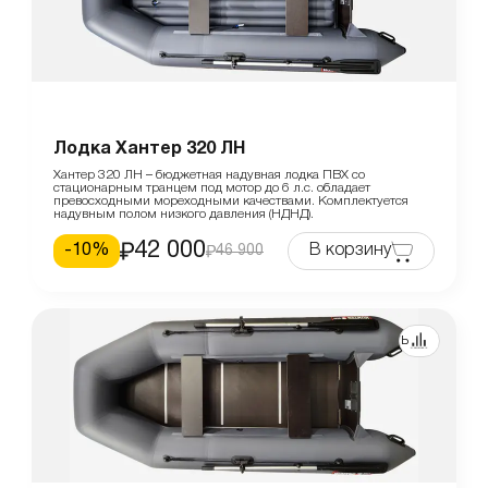
Лодка Хантер 320 ЛН
Хантер 320 ЛН – бюджетная надувная лодка ПВХ со
стационарным транцем под мотор до 6 л.с. обладает
превосходными мореходными качествами. Комплектуется
надувным полом низкого давления (НДНД).
42 000
-
10
%
В корзину
46 900
Сравнить