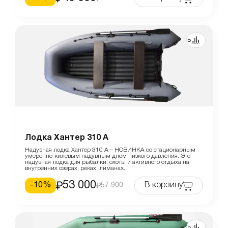
Сравнить
Лодка Хантер 310 А
Надувная лодка Хантер 310 А – НОВИНКА со стационарным
умеренно-килевым надувным дном низкого давления. Это
надувная лодка для рыбалки, охоты и активного отдыха на
внутренних озерах, реках, лиманах.
53 000
-
10
%
В корзину
57 900
Сравнить