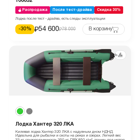
106632
Распродажа
После тест-драйва
Скидка 30%
Лодка после тест - драйва, есть следы эксплуатации
54 600
-
30
%
В корзину
78 000
Сравнить
Лодка Хантер 320 ЛКА
Килевая лодка Хантер 320 ЛКА с надувным дном НДНД.
Идеальна для рыбалки и охоты на реках и озерах. Легкий вес
33 кг, грузоподъемность 350 кг. ПВХ 850 г/м², транец под мотор