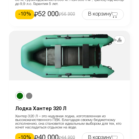
до 9,9 л.с. Гарантия 5 лет.
52 000
-
10
%
В корзину
56 900
Сравнить
Лодка Хантер 320 Л
Хантер 320 Л – это надувная лодка, изготовленная из
высококачественного ПВХ. Благодаря своему бюджетному
исполнению, она становится идеальным выбором для тех, кто
хочет насладиться отдыхом на воде.
40 000
-
10
%
В корзину
44 900