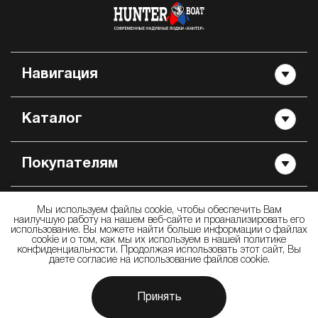
Навигация
Каталог
Покупателям
Контакты
Мы используем файлы cookie, чтобы обеспечить Вам
наилучшую работу на нашем веб-сайте и проанализировать его
использование. Вы можете найти больше информации о файлах
cookie и о том, как мы их используем в нашей политике
конфиденциальности. Продолжая использовать этот сайт, Вы
даете согласие на использование файлов cookie.
© 2009 —
2026
ООО «Производственно Торговая Компания Хантер» —
производство и продажа надувных лодок «Хантер»
Принять
Дизайн и разработка сайта: