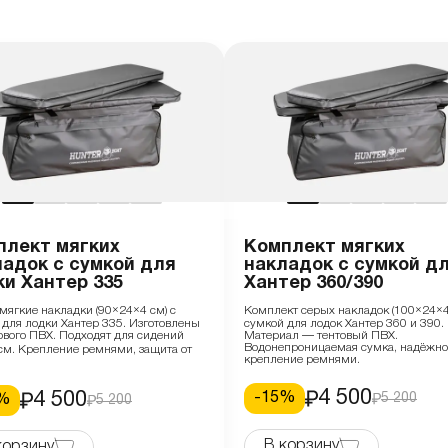
плект мягких
Комплект мягких
ладок с сумкой для
накладок с сумкой д
и Хантер 335
Хантер 360/390
мягкие накладки (90×24×4 см) с
Комплект серых накладок (100×24×4
 для лодки Хантер 335. Изготовлены
сумкой для лодок Хантер 360 и 390.
тового ПВХ. Подходят для сидений
Материал — тентовый ПВХ.
Водонепроницаемая сумка, надёжно
см. Крепление ремнями, защита от
крепление ремнями.
4 500
4 500
-
15
%
5 200
%
5 200
В корзину
корзину