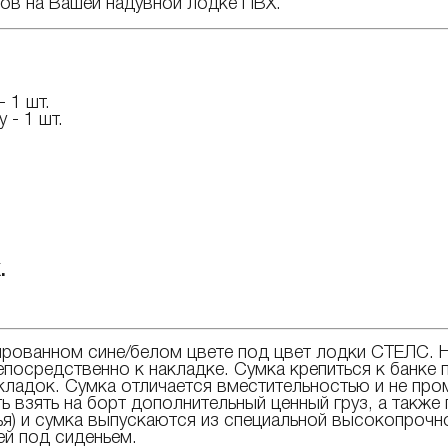
ов на Вашей надувной лодке ПВХ.
 1 шт.
 - 1 шт.
.
рованном сине/белом цвете под цвет лодки СТЕЛС. Н
посредственно к накладке. Сумка крепиться к банке
кладок. Сумка отличается вместительностью и не пр
взять на борт дополнительный ценный груз, а также
нья) и сумка выпускаются из специальной высокопрочн
ей под сиденьем.