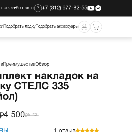
+7 (812) 677-82-55
ателям
Контакты
?
4 500
Добавить в корзину
5 200
ки
Подобрать лодку
Подобрать аксессуары
ие
Преимущества
Обзор
плект накладок на
ку СТЕЛС 335
йол)
4 500
5 200
ВЫ
1
отзыв