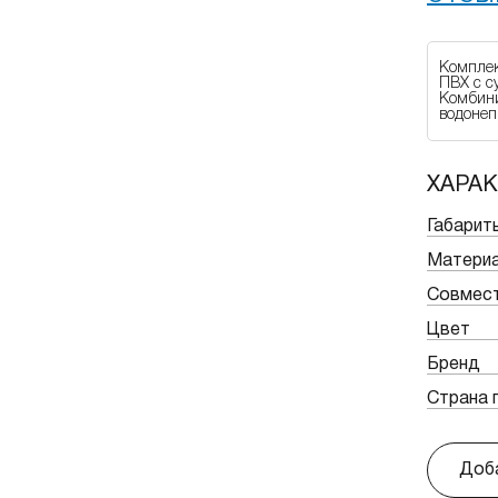
Комплек
ПВХ с с
Комбини
водонеп
ХАРА
Габарит
Матери
Совмес
Цвет
Бренд
Страна 
Доба