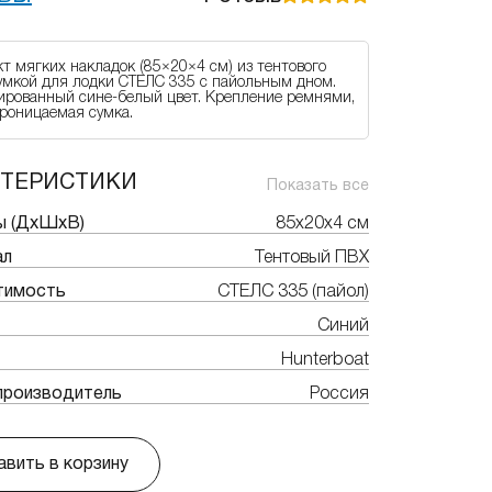
т мягких накладок (85×20×4 см) из тентового
умкой для лодки СТЕЛС 335 с пайольным дном.
рованный сине-белый цвет. Крепление ремнями,
роницаемая сумка.
КТЕРИСТИКИ
Показать все
ы (ДхШхВ)
85х20х4 см
ал
Тентовый ПВХ
тимость
СТЕЛС 335 (пайол)
Синий
Hunterboat
производитель
Россия
вить в корзину