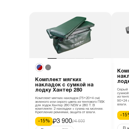
Ком
нак
Комплект мягких
лодк
накладок с сумкой на
лодку Хантер 280
Серый 
сумкой
из тен
Комплект мягких накладок (75×20×4 см)
90×24 
зеленого или серого цвета из тентового ПВХ
влаги.
для лодок Хантер 280 NEW и 280 Т. В
комплекте: 2 накладки + сумка на молнии.
Крепление ремнями, защита от влаги.
-
15
3 900
-
15
%
4 600
В 