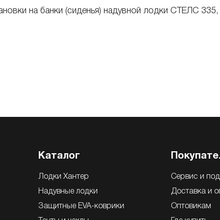
ановки на банки (сиденья) надувной лодки
СТЕЛС 335
Каталог
Покупате
Лодки Хантер
Сервис и по
Надувные лодки
Доставка и о
Защитные EVA-коврики
Оптовикам