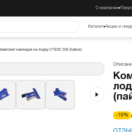
О компании
Покуп
335 (пайол)
Описание
Преимущества
Обзор
Каталог
Акции и скид
Комплект накладок на лодку СТЕЛС 335 (пайол)
Описан
Ком
лод
(па
-
15
%
ОТЗЫ