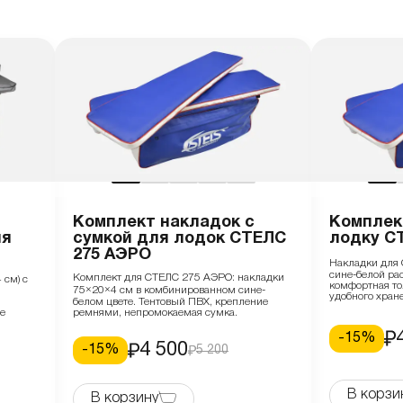
Комплект накладок с
Комплек
ля
сумкой для лодок СТЕЛС
лодку СТ
275 АЭРО
Накладки для 
сине-белой ра
Комплект для СТЕЛС 275 АЭРО: накладки
 см) с
комфортная то
75×20×4 см в комбинированном сине-
удобного хран
белом цвете. Тентовый ПВХ, крепление
е
ремнями, непромокаемая сумка.
-
15
%
4 500
-
15
%
5 200
В корзи
В корзину