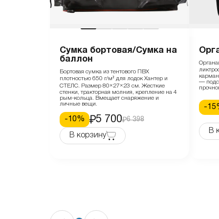
Сумка бортовая/Сумка на
Орг
баллон
Органа
ликтро
Бортовая сумка из тентового ПВХ
карман
плотностью 650 г/м² для лодок Хантер и
— подст
СТЕЛС. Размер 80×27×23 см. Жесткие
прочно
стенки, тракторная молния, крепление на 4
рым-кольца. Вмещает снаряжение и
личные вещи.
-
15
5 700
-
10
%
6 398
В 
В корзину