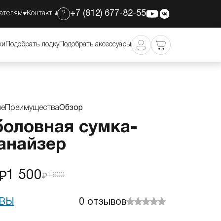
+7 (812) 677-82-55
ателям
Контакты
?
1 500
Добавить в корзину
1 900
ки
Подобрать лодку
Подобрать аксессуары
ие
Преимущества
Обзор
оловная сумка-
анайзер
1 500
1 900
ВЫ
0
отзывов