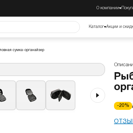
О компании
Покуп
ие
Преимущества
Обзор
Каталог
Акции и скид
ловная сумка-органайзер
Описан
Рыб
орг
-
20
%
ОТЗЫ