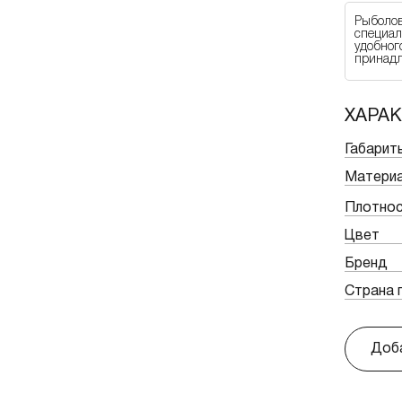
Рыболов
специал
удобног
принадл
ХАРА
Габарит
Матери
Плотнос
Цвет
Бренд
Страна 
Доба