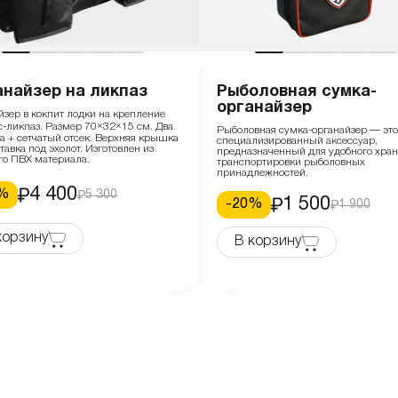
анайзер на ликпаз
Рыболовная сумка-
органайзер
йзер в кокпит лодки на крепление
с-ликпаз. Размер 70×32×15 см. Два
Рыболовная сумка-органайзер — это
а + сетчатый отсек. Верхняя крышка
специализированный аксессуар,
авка под эхолот. Изготовлен из
предназначенный для удобного хран
го ПВХ материала.
транспортировки рыболовных
принадлежностей.
4 400
%
5 300
1 500
-
20
%
1 900
корзину
В корзину