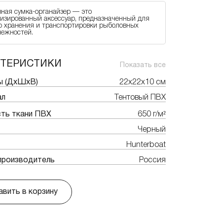
ная сумка-органайзер — это
изированный аксессуар, предназначенный для
о хранения и транспортировки рыболовных
ежностей.
КТЕРИСТИКИ
Показать все
ы (ДхШхВ)
22х22х10 см
ал
Тентовый ПВХ
ть ткани ПВХ
650 г/м²
Черный
Hunterboat
производитель
Россия
вить в корзину