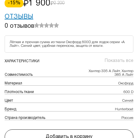
1 900
-
15
%
2 200
ОТЗЫВЫ
0
отзывов
Лёгкая и прочная сумка из ткани Оксфорд 600D для лодок серии «А
Лайт». Синий цвет, удобная переноска, защита от влаги.
Показать все
ХАРАКТЕРИСТИКИ
Хантер 335 А Лайт, Хантер
Совместимость
385 А Лайт
Материал
Оксфорд
Плотность ткани
600 D
Цвет
Синий
Бренд
Hunterboat
Страна производитель
Россия
Добавить в корзину