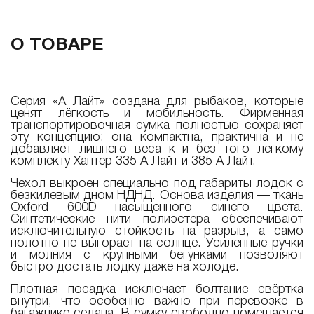
О ТОВАРЕ
Серия «А Лайт» создана для рыбаков, которые
ценят лёгкость и мобильность. Фирменная
транспортировочная сумка полностью сохраняет
эту концепцию: она компактна, практична и не
добавляет лишнего веса к и без того легкому
комплекту Хантер 335 А Лайт и 385 А Лайт.
Чехол выкроен специально под габариты лодок с
безкилевым дном НДНД. Основа изделия — ткань
Oxford 600D насыщенного синего цвета.
Синтетические нити полиэстера обеспечивают
исключительную стойкость на разрыв, а само
полотно не выгорает на солнце. Усиленные ручки
и молния с крупными бегунками позволяют
быстро достать лодку даже на холоде.
Плотная посадка исключает болтание свёртка
внутри, что особенно важно при перевозке в
багажнике седана. В сумку свободно помещается