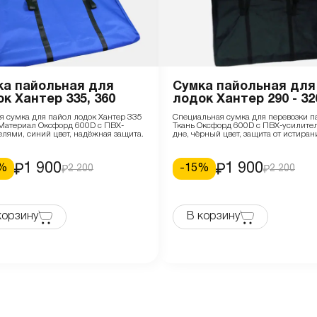
ка пайольная для
Сумка пайольная для
к Хантер 335, 360
лодок Хантер 290 - 32
я сумка для пайол лодок Хантер 335
Специальная сумка для перевозки п
 Материал Оксфорд 600D с ПВХ-
Ткань Оксфорд 600D с ПВХ-усилите
елями, синий цвет, надёжная защита.
дне, чёрный цвет, защита от истиран
1 900
1 900
%
-
15
%
2 200
2 200
корзину
В корзину