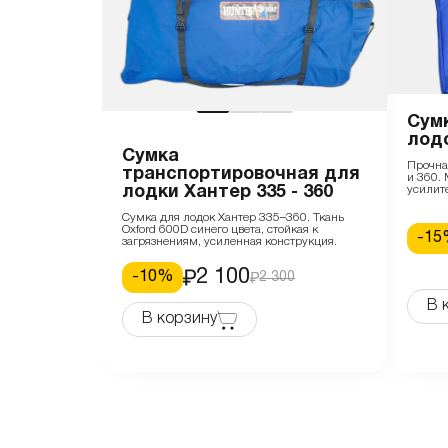
Сум
лодо
Сумка
Прочна
транспортировочная для
и 360.
лодки Хантер 335 - 360
усилит
Сумка для лодок Хантер 335–360. Ткань
Oxford 600D синего цвета, стойкая к
-
15
загрязнениям, усиленная конструкция.
2 100
-
10
%
2 300
В 
В корзину