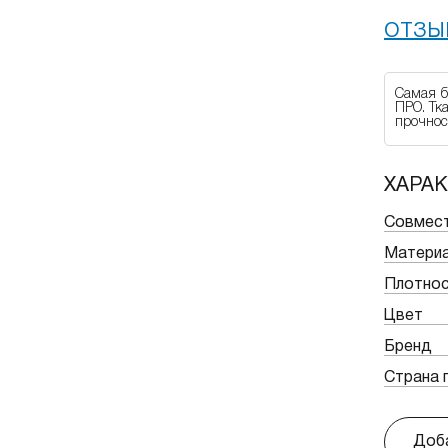
ОТЗЫ
Самая б
ПРО. Тк
прочнос
ХАРА
Совмес
Матери
Плотнос
Цвет
Бренд
Страна 
Доба