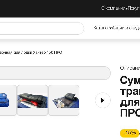
ки Хантер
О компании
Покуп
Описание
Преимущества
Обзор
Каталог
Акции и скид
вочная для лодки Хантер 450 ПРО
Описан
Су
тра
для
ПР
-
15
%