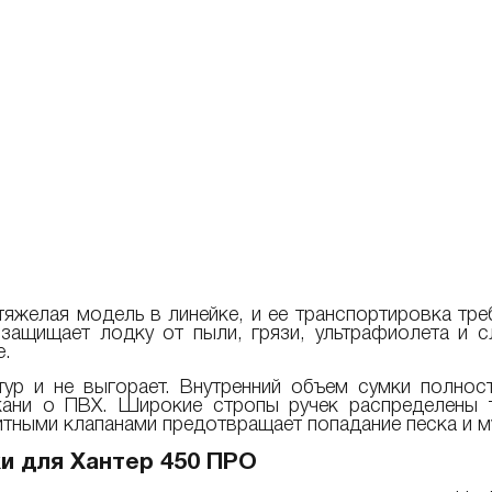
яжелая модель в линейке, и ее транспортировка тре
ащищает лодку от пыли, грязи, ультрафиолета и с
е.
тур и не выгорает. Внутренний объем сумки полнос
кани о ПВХ. Широкие стропы ручек распределены т
итными клапанами предотвращает попадание песка и му
и для Хантер 450 ПРО