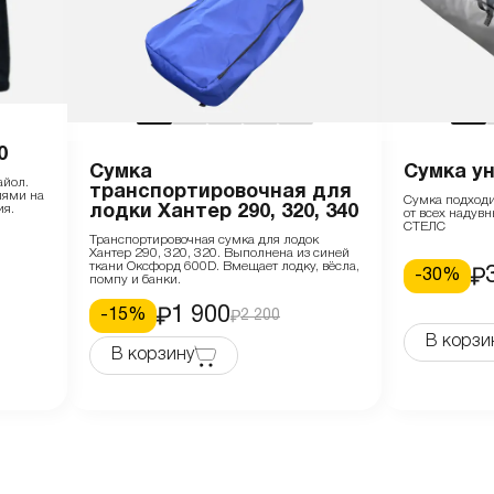
0
Сумка
Сумка у
айол.
транспортировочная для
лями на
Сумка подходи
ия.
лодки Хантер 290, 320, 340
от всех надув
СТЕЛС
Транспортировочная сумка для лодок
Хантер 290, 320, 320. Выполнена из синей
ткани Оксфорд 600D. Вмещает лодку, вёсла,
-
30
%
помпу и банки.
1 900
-
15
%
2 200
В корзи
В корзину