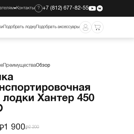
+7 (812) 677-82-55
ателям
Контакты
?
1 900
Добавить в корзину
2 200
ки
Подобрать лодку
Подобрать аксессуары
ие
Преимущества
Обзор
мка
нспортировочная
 лодки Хантер 450
О
1 900
2 200