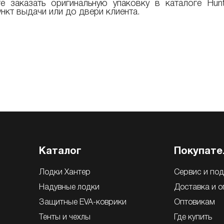
 заказать оригинальную упаковку в каталоге Hunt
нкт выдачи или до двери клиента.
Каталог
Покупате
Лодки Хантер
Сервис и по
Надувные лодки
Доставка и о
Защитные EVA-коврики
Оптовикам
Тенты и чехлы
Где купить