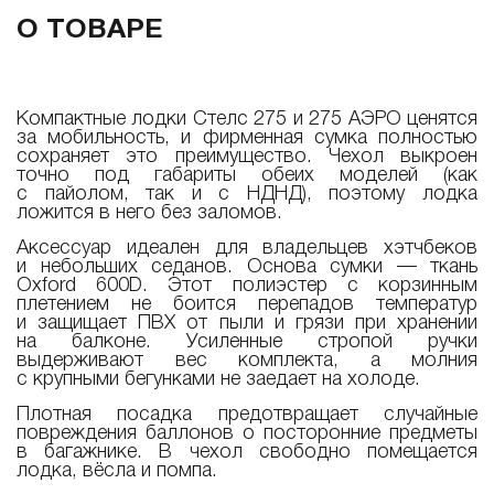
О ТОВАРЕ
Компактные лодки Стелс 275 и 275 АЭРО ценятся
за мобильность, и фирменная сумка полностью
сохраняет это преимущество. Чехол выкроен
точно под габариты обеих моделей (как
с пайолом, так и с НДНД), поэтому лодка
ложится в него без заломов.
Аксессуар идеален для владельцев хэтчбеков
и небольших седанов. Основа сумки — ткань
Oxford 600D. Этот полиэстер с корзинным
плетением не боится перепадов температур
и защищает ПВХ от пыли и грязи при хранении
на балконе. Усиленные стропой ручки
выдерживают вес комплекта, а молния
с крупными бегунками не заедает на холоде.
Плотная посадка предотвращает случайные
повреждения баллонов о посторонние предметы
в багажнике. В чехол свободно помещается
лодка, вёсла и помпа.