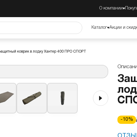
0 ПРО
О компании
Покуп
Описание
Преимущества
Обзор
Каталог
Акции и скид
ащитный коврик в лодку Хантер 400 ПРО СПОРТ
Описан
Защ
лод
СП
-
10
%
ОТЗЫ