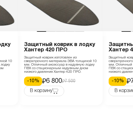
одку
Защитный коврик в лодку
Защитны
Хантер 420 ПРО
Хантер 
Защитный коврик изготовлен из
Защитный ковр
иной 10
сверхпрочного материала ЭВА толщиной 10
сверхпрочного
 лодку
мм. Отличный аксессуар в надувную лодку
мм. Отличный 
ом
ПВХ со стационарным надувным дном
ПВХ со стаци
низкого давления Хантер 420 ПРО.
низкого давле
6 800
-
10
%
-
10
%
7 500
В корзину
В корзи