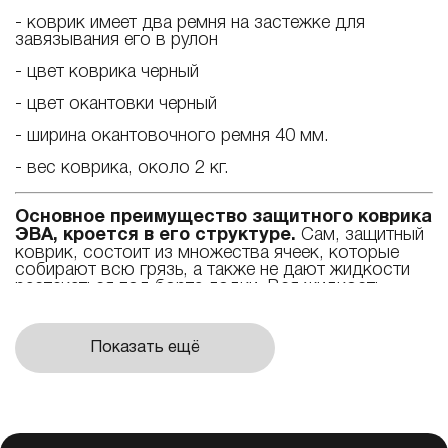
- коврик имеет два ремня на застежке для
завязывания его в рулон
- цвет коврика черный
- цвет окантовки черный
- ширина окантовочного ремня 40 мм.
- вес коврика, около 2 кг.
Основное преимущество защитного коврика
ЭВА, кроется в его структуре.
Сам, защитный
коврик, состоит из множества ячеек, которые
собирают всю грязь, а также не дают жидкости
растекаться под борта лодки. Вся жидкость
равномерно распределяется по ячейкам и легко
убирается путем переворачивания коврика и
похлопывания его рукой по обратной стороне.
Показать ещё
После рыбалки. достаточно вынуть коврик из
лодки и сполоснуть его в воде. Обратная сторона
защитного коврика гладкая.