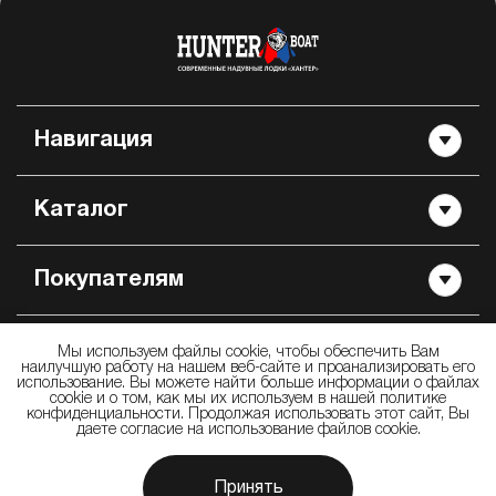
Навигация
Каталог
Покупателям
Контакты
Мы используем файлы cookie, чтобы обеспечить Вам
наилучшую работу на нашем веб-сайте и проанализировать его
использование. Вы можете найти больше информации о файлах
cookie и о том, как мы их используем в нашей политике
конфиденциальности. Продолжая использовать этот сайт, Вы
даете согласие на использование файлов cookie.
© 2009 —
2026
ООО «Производственно Торговая Компания Хантер» —
производство и продажа надувных лодок «Хантер»
Принять