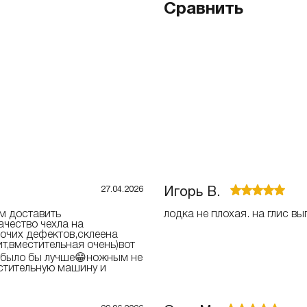
Сравнить
27.04.2026
Игорь В.
м доставить
лодка не плохая. на глис в
чество чехла на
рочих дефектов,склеена
т,вместительная очень)вот
л было бы лучше😁ножным не
естительную машину и