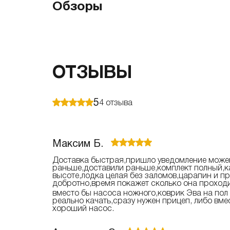
Обзоры
ОТЗЫВЫ
5
4
отзыва
Максим Б.
Доставка быстрая,пришло уведомление може
раньше,доставили раньше,комплект полный,ка
высоте,лодка целая без заломов,царапин и п
добротно,время покажет сколько она проходи
вместо бы насоса ножного,коврик Эва на по
реально качать,сразу нужен прицеп, либо вм
хороший насос.