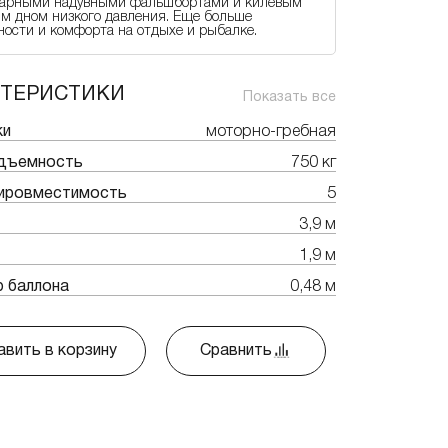
нарными надувными фальшбортами и килевым
м дном низкого давления. Еще больше
ности и комфорта на отдыхе и рыбалке.
КТЕРИСТИКИ
Показать все
ки
моторно-гребная
одъемность
750 кг
ировместимость
5
3,9 м
1,9 м
 баллона
0,48 м
вить в корзину
Сравнить