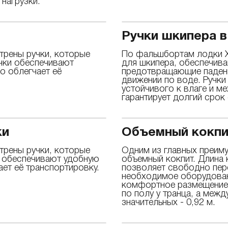
нагрузки.
Ручки шкипера в
трены ручки, которые
По фальшбортам лодки Х
чки обеспечивают
для шкипера, обеспечив
о облегчает её
предотвращающие падение
движении по воде. Ручки
устойчивого к влаге и м
гарантирует долгий срок
ки
Объемный кокпи
трены ручки, которые
Одним из главных преиму
и обеспечивают удобную
объемный кокпит. Длина 
ает её транспортировку.
позволяет свободно пер
необходимое оборудован
комфортное размещение н
по полу у транца, а межд
значительных - 0,92 м.