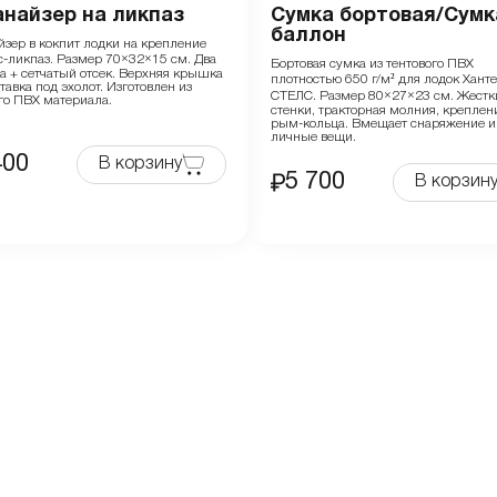
анайзер на ликпаз
Сумка бортовая/Сумк
баллон
йзер в кокпит лодки на крепление
с-ликпаз. Размер 70×32×15 см. Два
Бортовая сумка из тентового ПВХ
а + сетчатый отсек. Верхняя крышка
плотностью 650 г/м² для лодок Ханте
авка под эхолот. Изготовлен из
СТЕЛС. Размер 80×27×23 см. Жестк
го ПВХ материала.
стенки, тракторная молния, креплен
рым-кольца. Вмещает снаряжение и
личные вещи.
400
В корзину
5 700
В корзин