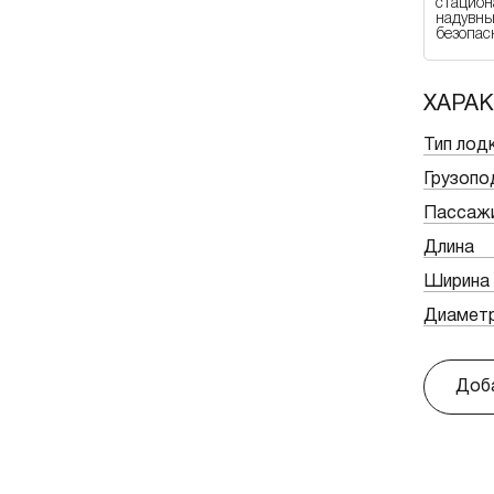
стацио
надувны
безопас
ХАРА
Тип лод
Грузоп
Пассаж
Длина
Ширина
Диаметр
Доба