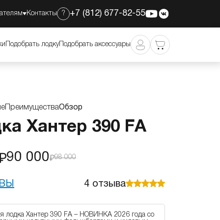
+7 (812) 677-82-55
ателям
Контакты
?
90 000
Добавить в корзину
98 000
ки
Подобрать лодку
Подобрать аксессуары
ие
Преимущества
Обзор
ка Хантер 390 FА
90 000
98 000
ВЫ
4
отзыва
я лодка Хантер 390 FА – НОВИНКА 2026 года со