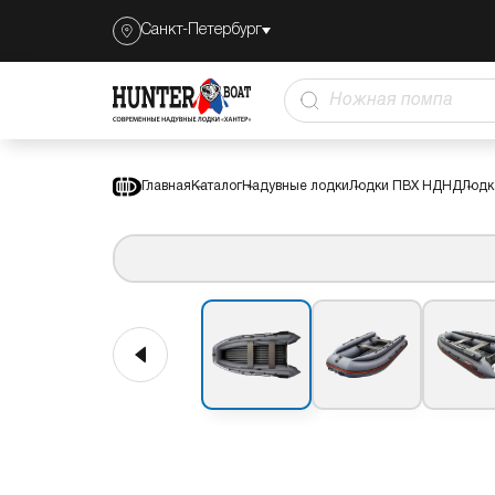
Санкт-Петербург
Лодка Хантер 390 FА
Описание
Преимуще
Ножная помпа
Главная
Каталог
Надувные лодки
Лодки ПВХ НДНД
Лодк