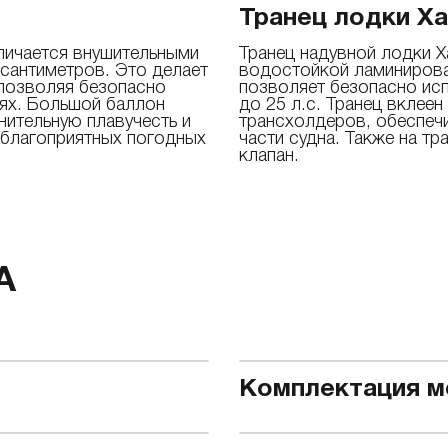
Транец лодки Ха
личается внушительными
Транец надувной лодки Х
сантиметров. Это делает
водостойкой ламинирова
 позволяя безопасно
позволяет безопасно ис
иях. Большой баллон
до 25 л.с. Транец вклее
нительную плавучесть и
трансхолдеров, обеспеч
еблагоприятных погодных
части судна. Также на т
клапан.
А
Комплектация м