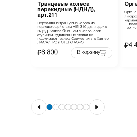
Транцевые колеса
Орг
перекидные (НДНД),
Органа
арт.211
ликтро
карман
Перекидные транцевые колеса из
— подст
нержавеющей стали AISI 316 для лодок с
прочно
НДНД. Колёса Ø260 мм с капроновой
ступицей. Удлинённые стойки не
поджимают транец. Совместимы с Хантер
ЛКА/А/ПРО и СТЕЛС АЭРО.
4 
6 800
В корзину