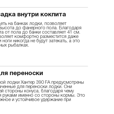
адка внутри кокпита
ть на банках лодки, позволяет
 высота до фанерного пола. Благодаря
 от пола до банки составляет 41 см.
зволяет комфортно разместится даже
ноги никогда не будут затекать, а это
ных рыбалках.
для переноски
ной лодки Хантер 390 FА предусмотрены
аченные для переноски лодки. Они
й стороны конуса, благодаря чему
я руками именно со стороны кормы. Это
жное и устойчивое удержание при