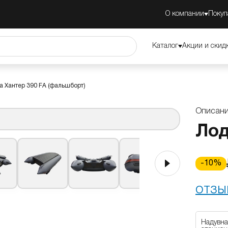
О компании
Покуп
ства
Обзор
Каталог
Акции и скид
а Хантер 390 FА (фальшборт)
Описан
Лод
-
10
%
ОТЗЫ
Надувна