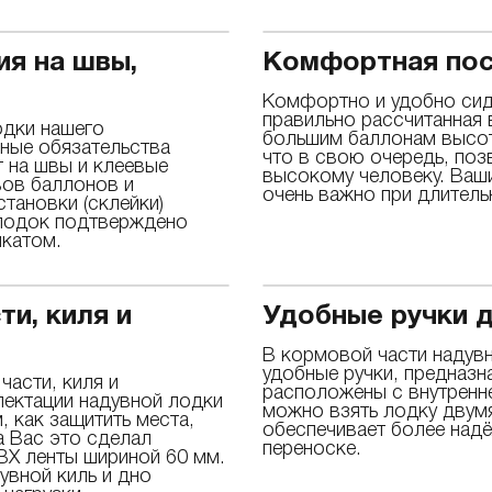
ия на швы,
Комфортная пос
Комфортно и удобно сиде
правильно рассчитанная
одки нашего
большим баллонам высота
йные обязательства
что в свою очередь, по
т на швы и клеевые
высокому человеку. Ваши 
вов баллонов и
очень важно при длитель
становки (склейки)
 лодок подтверждено
катом.
ти, киля и
Удобные ручки 
В кормовой части надув
удобные ручки, предназн
асти, киля и
расположены с внутренне
лектации надувной лодки
можно взять лодку двум
, как защитить места,
обеспечивает более надё
 Вас это сделал
переноске.
ВХ ленты шириной 60 мм.
увной киль и дно