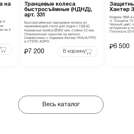
а на
Транцевые колеса
Защитны
быстросъёмные (НДНД),
Хантер 3
арт. 331
Коврик ЭВА в к
г.). Толщина 1
р и
Быстросъёмные транцевые колеса из
Черный цвет, 
ие
нержавеющей стали для лодок с НДНД.
истирания и 
ие на 4
Камерные колёса Ø260 мм, стойки 32 мм.
Плотность 55-6
Пожизненная гарантия на металл.
Совместимы с лодками Хантер ЛКА/А/ПРО
и СТЕЛС АЭРО.
6 500
у
7 200
В корзину
Весь каталог