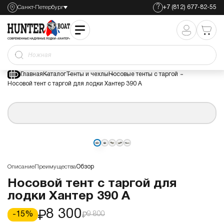
?
Санкт-Петербург
+7 (812) 677-82-55
Носовой тент с таргой для лодки Хантер 390 А
8 300
9 800
Ножная помп
Главная
Каталог
Тенты и чехлы
Носовые тенты с таргой
Носовой тент с таргой для лодки Хантер 390 А
Описание
Преимущества
Обзор
Носовой тент с таргой для
лодки Хантер 390 А
8 300
-
15
%
9 800