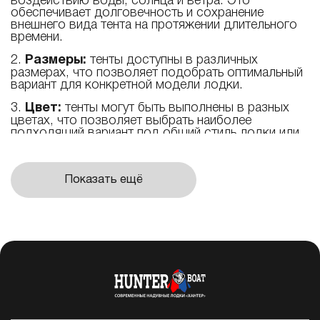
воздействию воды, солнца и ветра. Это
обеспечивает долговечность и сохранение
внешнего вида тента на протяжении длительного
времени.
2.
Размеры:
тенты доступны в различных
размерах, что позволяет подобрать оптимальный
вариант для конкретной модели лодки.
3.
Цвет:
тенты могут быть выполнены в разных
цветах, что позволяет выбрать наиболее
подходящий вариант под общий стиль лодки или
личные предпочтения.
4.
Жёсткость:
наличие тарги придаёт тенту
Показать ещё
дополнительную жёсткость, что обеспечивает
лучшую защиту от ветра и дождя.
5.
Простота установки:
тенты легко
устанавливаются на лодку без использования
специальных инструментов.